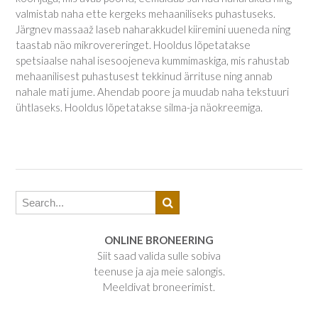
valmistab naha ette kergeks mehaaniliseks puhastuseks.
Järgnev massaaž laseb naharakkudel kiiremini uueneda ning
taastab näo mikrovereringet. Hooldus lõpetatakse
spetsiaalse nahal isesoojeneva kummimaskiga, mis rahustab
mehaanilisest puhastusest tekkinud ärrituse ning annab
nahale mati jume. Ahendab poore ja muudab naha tekstuuri
ühtlaseks. Hooldus lõpetatakse silma-ja näokreemiga.
ONLINE BRONEERING
Siit saad valida sulle sobiva
teenuse ja aja meie salongis.
Meeldivat broneerimist.