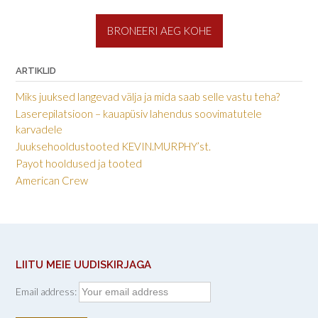
BRONEERI AEG KOHE
ARTIKLID
Miks juuksed langevad välja ja mida saab selle vastu teha?
Laserepilatsioon – kauapüsiv lahendus soovimatutele
karvadele
Juuksehooldustooted KEVIN.MURPHY’st.
Payot hooldused ja tooted
American Crew
LIITU MEIE UUDISKIRJAGA
Email address: