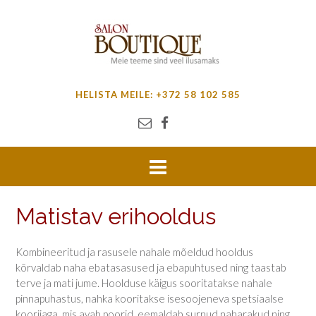
HELISTA MEILE: +372 58 102 585
Matistav erihooldus
Kombineeritud ja rasusele nahale mõeldud hooldus
kõrvaldab naha ebatasasused ja ebapuhtused ning taastab
terve ja mati jume. Hoolduse käigus sooritatakse nahale
pinnapuhastus, nahka kooritakse isesoojeneva spetsiaalse
koorijaga, mis avab poorid, eemaldab surnud naharakud ning