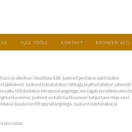
ILE
TULE TÖÖLE
KONTAKT
BRONEERI AEG
stsuse ja sileduse. Hoolduse käik: juuksed pestakse spetsiaalse
 jääkained. Juuksed kuivatatakse rätikuga ja pihustatakse vahendit
uksesalku töödeldakse infrapunatangidega, mis tagab keratiiniosakest
angid ei kuumene, juuksed on kaitstud kuumuse kahjustava mõju eest.
eldakse juustesse infrapunatangidega. Juuksed loputatakse ja
d üks nädal.