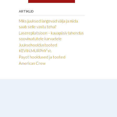
ARTIKLID
Miks juuksed langevad välja ja mida
saab selle vastu teha?
Laserepilatsioon – kauapüsiv lahendus
soovimatutele karvadele
Juuksehooldustooted
KEVIN.MURPHY’st.
Payot hooldused ja tooted
American Crew