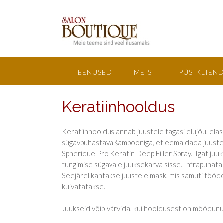
TEENUSED
MEIST
PÜSIKLIEND
Keratiinhooldus
Keratiinhooldus annab juustele tagasi elujõu, ela
sügavpuhastava šampooniga, et eemaldada juustest
Spherique Pro Keratin Deep Filler Spray. Igat ju
tungimise sügavale juuksekarva sisse. Infrapunat
Seejärel kantakse juustele mask, mis samuti tööd
kuivatatakse.
Juukseid võib värvida, kui hooldusest on möödunu